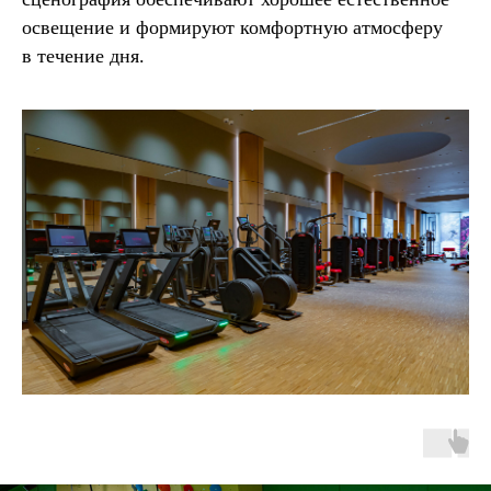
освещение и формируют комфортную атмосферу
в течение дня.
РУКОВОДИТЕЛЬ ПРОЕКТА
Ольга Иржак
+7 (499) 495-21-17
o.irzhak@officenext.ru
УЧАСТИЕ И ПАРТНЕРСТВО В ДЕЛОВОЙ
ПРОГРАММЕ
Елена Ситдикова
+7 (499) 495-21-17
e.sitdikova@officenext.ru