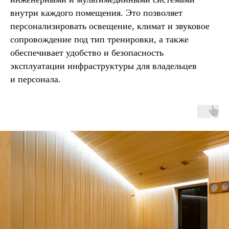
внутри каждого помещения. Это позволяет
персонализировать освещение, климат и звуковое
сопровождение под тип тренировки, а также
Подписывайтесь на наши новости!
обеспечивает удобство и безопасность
эксплуатации инфраструктуры для владельцев
и персонала.
Подписываясь,
→
вы принимаете
условия политики
конфиденциальности
Социальные сети