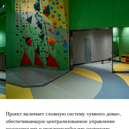
УЧАСТИЕ В ВЫСТАВКЕ И ПАРТНЕРСТВО
София Бойкова
+7(499) 495-21-26
s.boykova@officenext.ru
ПОДАЧА ПРОЕКТОВ
НА NEXT CLINIC AWARDS
Мария Михайлова
+7 (916) 607-31-63
m.mihaylova@officenext.ru
РЕГИСТРАЦИЯ ПОСЕТИТЕЛЕЙ
Венера Идрисова
+7(499) 495-21-26
v.idrisova@officenext.ru
Проект включает сложную систему «умного дома»,
обеспечивающую централизованное управление
инженерными и мультимедийными системами