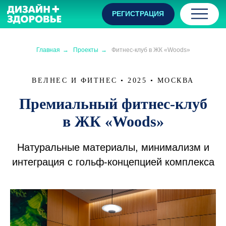
Menu
РЕГИСТРАЦИЯ
open
Главная
→
Проекты
→
Фитнес‑клуб в ЖК «Woods»
ВЕЛНЕС И ФИТНЕС • 2025 • МОСКВА
Премиальный фитнес‑клуб
в ЖК «Woods»
Натуральные материалы, минимализм и
интеграция с гольф‑концепцией комплекса